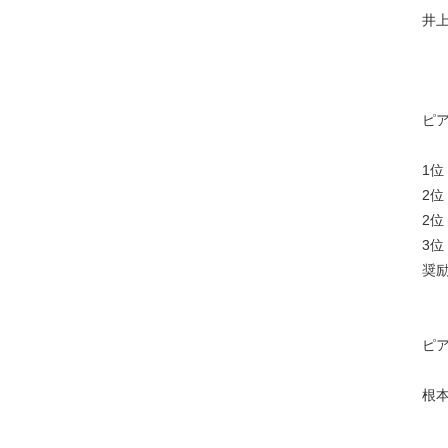
井
ピ
奨
ピ
根