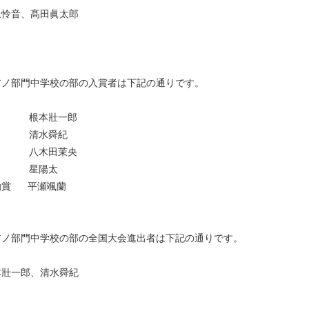
上怜音、髙田眞太郎
アノ部門中学校の部の入賞者は下記の通りです。
1位
根本壯一郎
2位
清水舜紀
2位
八木田茉央
3位
星陽太
励賞
平瀬颯蘭
アノ部門中学校の部の全国大会進出者は下記の通りです。
本壯一郎、清水舜紀