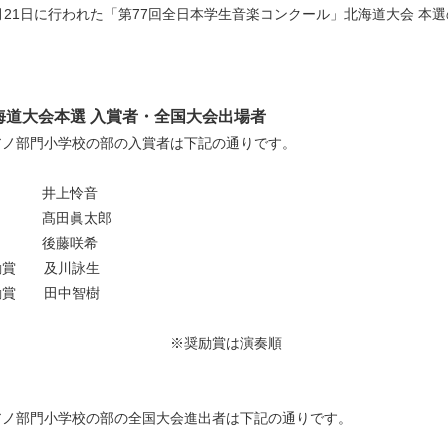
0月21日に行われた「第77回全日本学生音楽コンクール」北海道大会 本
。
海道大会本選 入賞者・全国大会出場者
アノ部門小学校の部の入賞者は下記の通りです。
位 井上怜音
位 髙田眞太郎
位 後藤咲希
励賞 及川詠生
励賞 田中智樹
※奨励賞は演奏順
アノ部門小学校の部の全国大会進出者は下記の通りです。