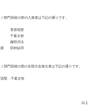
アノ部門高校の部の入賞者は下記の通りです。
1位
菅原琉聖
位 千葉太智
位 鎌田洋汰
励賞 田村結羽
アノ部門高校の部の全国大会進出者は下記の通りです。
原琉聖、
千葉太智
以上