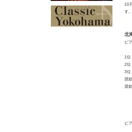
1
す
北
ピ
1
2
3
奨
奨
ピ