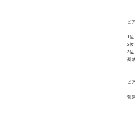
ピ
2
3
奨
ピ
菅